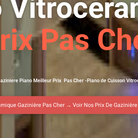
 Vitrocér
rix Pas Ch
ziniere Piano Meilleur Prix Pas Cher -Piano de Cuisson Vitr
amique Gazinière Pas Cher → Voir Nos Prix De Gazinièr