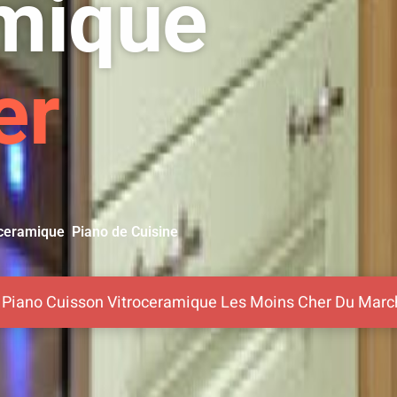
amique
er
oceramique Piano de Cuisine
e Piano Cuisson Vitroceramique Les Moins Cher Du Mar