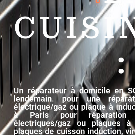
CUISI
:
Un réparateur à domicile en S
lendemain. pour une réparat
électrique/gaz ou plaque à indu
à Paris pour réparation d
électriques/gaz ou plaques à
plaques de cuisson induction, vi