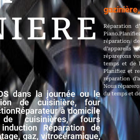
gazinière
NIERE
Réparation d
Piano.Planif
réparation de
d’appareils 
réparerons vo
temps et de l
Planifiez et 
réparation d’
Nous réparero
OS dans la journée ou le
du temps et de
ion de cuisinière, four
ctionRéparateur à domicile
e cuisinières, fours
 induction Réparation de
ntage, gaz, vitrocéramique,