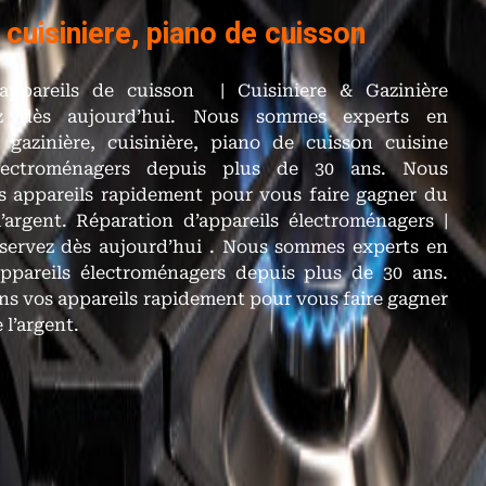
, cuisiniere, piano de cuisson
’appareils de cuisson | Cuisiniere & Gazinière
iez dès aujourd’hui. Nous sommes experts en
 gazinière, cuisinière, piano de cuisson cuisine
électroménagers depuis plus de 30 ans. Nous
s appareils rapidement pour vous faire gagner du
’argent. Réparation d’appareils électroménagers |
reservez dès aujourd’hui . Nous sommes experts en
appareils électroménagers depuis plus de 30 ans.
ns vos appareils rapidement pour vous faire gagner
 l’argent.