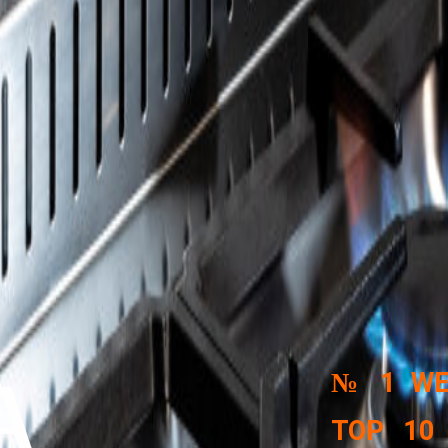
№ 1 WEL
A
TOP 10 S