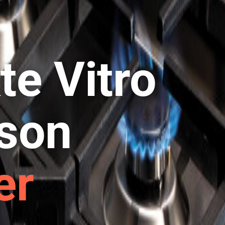
x
te Vitro
sson
er