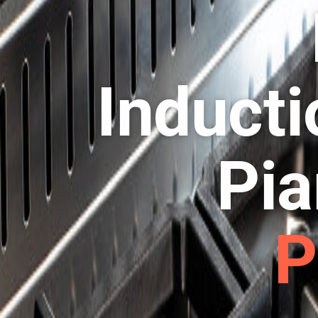
Inducti
Pia
P