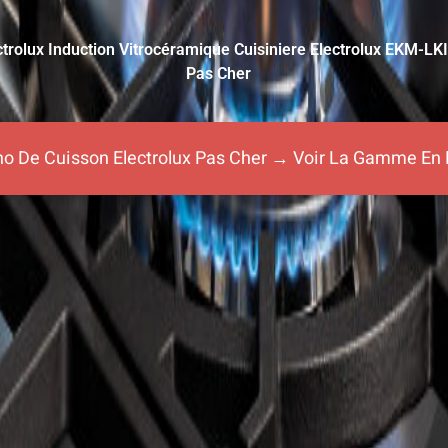
trolux Induction Vitrocéramique Cuisiniere Electrolux EKM-L
Pas Cher
iano De Cuisson Electrolux Pas Cher → Voir La Gamme En