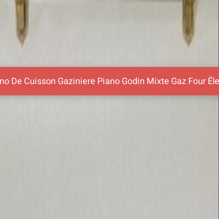
iano De Cuisson Gaziniere Piano Godin Mixte Gaz Four É