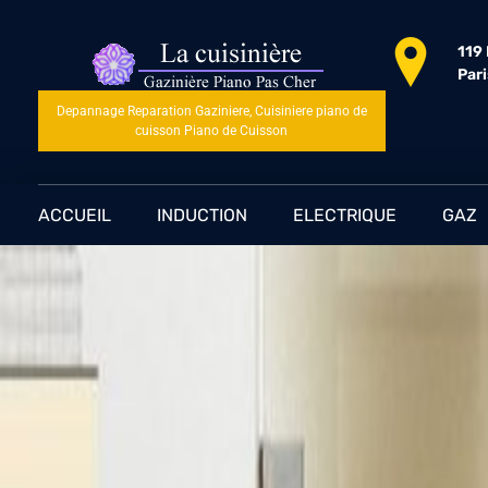
119
Par
Depannage Reparation Gaziniere, Cuisiniere piano de
cuisson Piano de Cuisson
ACCUEIL
INDUCTION
ELECTRIQUE
GAZ