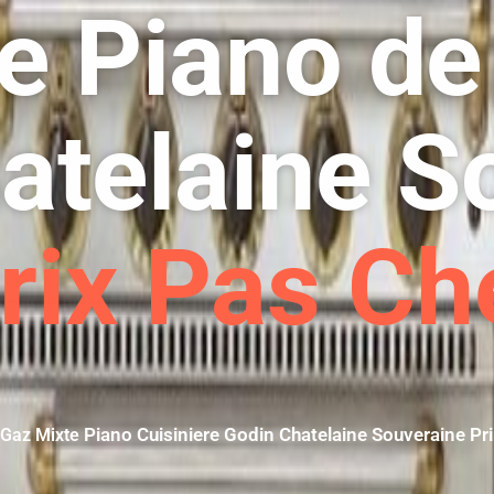
re Piano de
atelaine S
rix Pas Ch
Piano Cuisiniere Godin Chatelaine Souveraine Pr
n Gaz Mixte