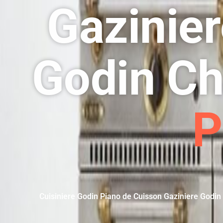
Gazinie
Godin Ch
P
Cuisiniere Godin Piano de Cuisson Gaziniere Godi