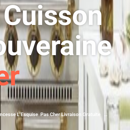
 Cuisson
ouveraine
er
incesse L’Esquise Pas Cher Livraison Gratuite …